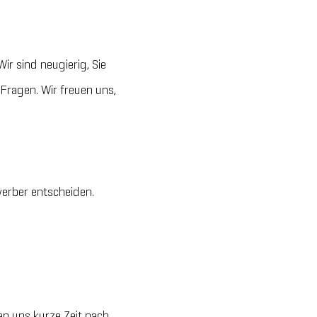
r sind neugierig, Sie
 Fragen. Wir freuen uns,
werber entscheiden.
en uns kurze Zeit nach