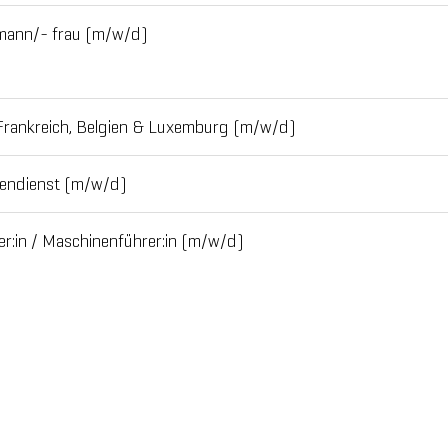
fmann/- frau (m/w/d)
Frankreich, Belgien & Luxemburg (m/w/d)
sendienst (m/w/d)
ker:in / Maschinenführer:in (m/w/d)