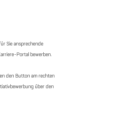
e für Sie ansprechende
Karriere-Portal bewerben.
inden den Button am rechten
itiativbewerbung über den