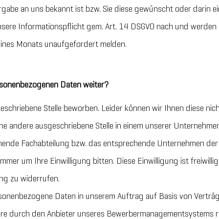
abe an uns bekannt ist bzw. Sie diese gewünscht oder darin ein
sere Informationspflicht gem. Art. 14 DSGVO nach und werden
 eines Monats unaufgefordert melden.
ersonenbezogenen Daten weiter?
geschriebene Stelle beworben. Leider können wir Ihnen diese nich
ne andere ausgeschriebene Stelle in einem unserer Unternehmen 
chende Fachabteilung bzw. das entsprechende Unternehmen de
immer um Ihre Einwilligung bitten. Diese Einwilligung ist freiwillig
ung zu widerrufen.
sonenbezogene Daten in unserem Auftrag auf Basis von Verträ
ndere durch den Anbieter unseres Bewerbermanagementsystems 