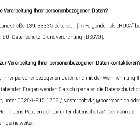
 die Verarbeitung Ihrer personenbezogenen Daten?
andstraße 139, 33335 Gütersloh (im Folgenden als „HUGA“ bez
der EU-Datenschutz-Grundverordnung (DSGVO).
zur Verarbeitung Ihrer personenbezogenen Daten kontaktieren
tung Ihrer personenbezogenen Daten und mit der Wahrnehmung I
henden Fragen wenden Sie sich gerne an die Datenschutzkoo
olt, unter 05204-915 1708 / s.osterholt.vkg@hoermann.de ode
Herrn Jens Paul, erreichbar unter datenschutz@hoermann.de.
en gerne weiter.