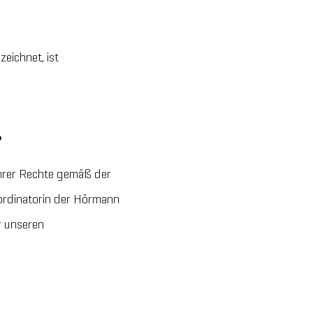
eichnet, ist
?
hrer Rechte gemäß der
rdinatorin der Hörmann
r unseren