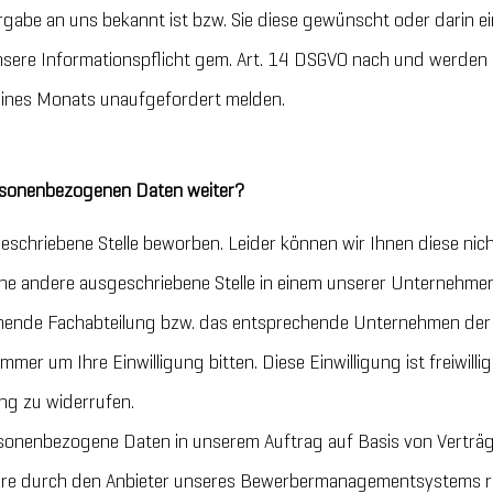
abe an uns bekannt ist bzw. Sie diese gewünscht oder darin ein
sere Informationspflicht gem. Art. 14 DSGVO nach und werden
 eines Monats unaufgefordert melden.
ersonenbezogenen Daten weiter?
geschriebene Stelle beworben. Leider können wir Ihnen diese nich
ne andere ausgeschriebene Stelle in einem unserer Unternehmen 
chende Fachabteilung bzw. das entsprechende Unternehmen de
immer um Ihre Einwilligung bitten. Diese Einwilligung ist freiwillig
ung zu widerrufen.
sonenbezogene Daten in unserem Auftrag auf Basis von Verträ
ndere durch den Anbieter unseres Bewerbermanagementsystems 