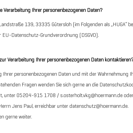
 die Verarbeitung Ihrer personenbezogenen Daten?
andstraße 139, 33335 Gütersloh (im Folgenden als „HUGA“ bez
der EU-Datenschutz-Grundverordnung (DSGVO).
zur Verarbeitung Ihrer personenbezogenen Daten kontaktieren
tung Ihrer personenbezogenen Daten und mit der Wahrnehmung I
henden Fragen wenden Sie sich gerne an die Datenschutzkoo
olt, unter 05204-915 1708 / s.osterholt.vkg@hoermann.de ode
Herrn Jens Paul, erreichbar unter datenschutz@hoermann.de.
en gerne weiter.