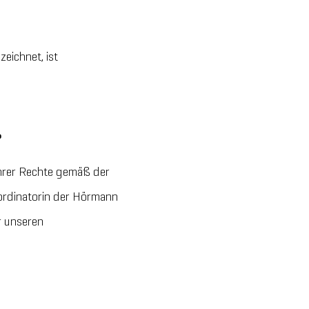
eichnet, ist
?
hrer Rechte gemäß der
rdinatorin der Hörmann
r unseren