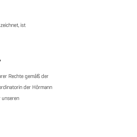
eichnet, ist
?
hrer Rechte gemäß der
rdinatorin der Hörmann
r unseren