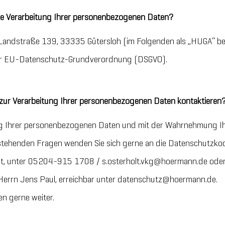
 die Verarbeitung Ihrer personenbezogenen Daten?
andstraße 139, 33335 Gütersloh (im Folgenden als „HUGA“ bez
der EU-Datenschutz-Grundverordnung (DSGVO).
zur Verarbeitung Ihrer personenbezogenen Daten kontaktieren
tung Ihrer personenbezogenen Daten und mit der Wahrnehmung I
henden Fragen wenden Sie sich gerne an die Datenschutzkoo
olt, unter 05204-915 1708 / s.osterholt.vkg@hoermann.de ode
Herrn Jens Paul, erreichbar unter datenschutz@hoermann.de.
en gerne weiter.