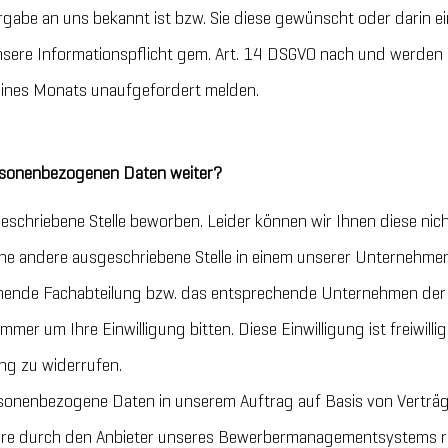
abe an uns bekannt ist bzw. Sie diese gewünscht oder darin ein
sere Informationspflicht gem. Art. 14 DSGVO nach und werden
 eines Monats unaufgefordert melden.
ersonenbezogenen Daten weiter?
geschriebene Stelle beworben. Leider können wir Ihnen diese nich
ne andere ausgeschriebene Stelle in einem unserer Unternehmen 
chende Fachabteilung bzw. das entsprechende Unternehmen de
immer um Ihre Einwilligung bitten. Diese Einwilligung ist freiwillig
ung zu widerrufen.
sonenbezogene Daten in unserem Auftrag auf Basis von Verträ
ndere durch den Anbieter unseres Bewerbermanagementsystems 